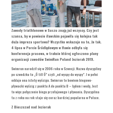
Zawody triathlonowe w Suszu znają już wszyscy. Czy jest
szansa, by w powiecie iławskim pojawiła się kolejna tak
duża impreza sportowa? Wszystko wskazuje na to, że tak.
4 lipca w Porcie Śródlądowym w Iławie odbyła się
konferencja prasowa, w trakcie której ogłoszono plany
organizacji zawodów SwimRun Poland Jeziorak 2019.
Swimrun narodził się w 2006 roku w Szwecji. Nazwa dyscypliny
po szwedzku to „Ö till Ö” czyli „od wyspy do wyspy”. I w pełni
oddaje ona istotę wyścigu. Swimrun to bowiem biegowo-
pływacki wyścig z punktu A do punktu B – lądem i wodą. Jest
to więc połączenie biegu przełajowego i pływania. Dyscyplina
ta z roku na rok staje się coraz bardziej popularna w Polsce.
Z Bieszczad nad Jeziorak