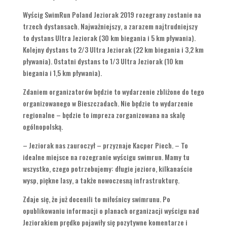
Wyścig SwimRun Poland Jeziorak 2019 rozegrany zostanie na
trzech dystansach. Najważniejszy, a zarazem najtrudniejszy
to dystans Ultra Jeziorak (30 km biegania i 5 km pływania).
Kolejny dystans to 2/3 Ultra Jeziorak (22 km biegania i 3,2 km
pływania). Ostatni dystans to 1/3 Ultra Jeziorak (10 km
biegania i 1,5 km pływania).
Zdaniem organizatorów będzie to wydarzenie zbliżone do tego
organizowanego w Bieszczadach. Nie będzie to wydarzenie
regionalne – będzie to impreza zorganizowana na skalę
ogólnopolską.
– Jeziorak nas zauroczył – przyznaje Kacper Piech. – To
idealne miejsce na rozegranie wyścigu swimrun. Mamy tu
wszystko, czego potrzebujemy: długie jezioro, kilkanaście
wysp, piękne lasy, a także nowoczesną infrastrukturę.
Zdaje się, że już docenili to miłośnicy swimrunu. Po
opublikowaniu informacji o planach organizacji wyścigu nad
Jeziorakiem prędko pojawiły się pozytywne komentarze i