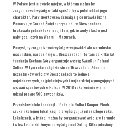
W Polsce jest niewiele miejsc, w którym można by
zorganizować wyścig w taki sposób, by w pełni oddać jego
charakter. Pary sportowców ścigają się co prawda już na
Pomorzu, w Górach Świętokrzyskich i w Bieszczadach,
brakowało jednak lokalizacji tam, gdzie wody i lasów jest
najwięcej, czyli na Warmii i Mazurach.
Pomysł, by zorganizować wyścig w województwie warmińsko-
mazurskim, narodził się w… Bieszczadach. To tam od kilku lat
fundacja Kocham Góry organizuje wyścig SwimRun Poland
Solina. W tym roku odbędzie się on 15 września. Zdaniem
uczestników wyścig w Bieszczadach to jedno z
najciekawszych, najpiękniejszych i najbardziej wymagających
wyzwań sportowych w Polsce. W 2018 roku weźmie w nim
udział prawie 500 zawodników.
Przedstawiciele fundacji – Gabriela Rolka i Kacper Piech
szukali kolejnej lokalizacji dla wyścigu już od zeszłego roku.
Lokalizacji, w której można by zorganizować wyścig w formule
i w kształcie zbliżonym do wyścigu nad Soliną. Kilka miesięcy