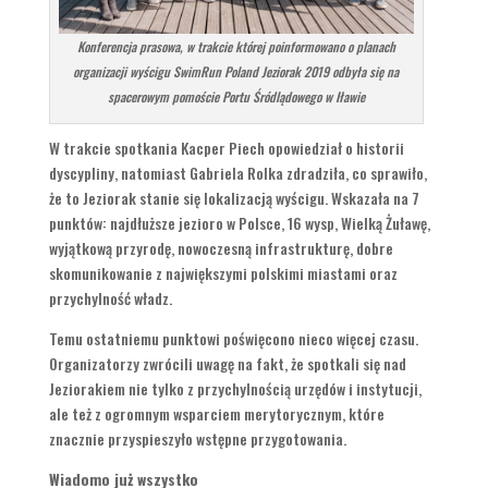
Konferencja prasowa, w trakcie której poinformowano o planach
organizacji wyścigu SwimRun Poland Jeziorak 2019 odbyła się na
spacerowym pomoście Portu Śródlądowego w Iławie
W trakcie spotkania Kacper Piech opowiedział o historii
dyscypliny, natomiast Gabriela Rolka zdradziła, co sprawiło,
że to Jeziorak stanie się lokalizacją wyścigu. Wskazała na 7
punktów: najdłuższe jezioro w Polsce, 16 wysp, Wielką Żuławę,
wyjątkową przyrodę, nowoczesną infrastrukturę, dobre
skomunikowanie z największymi polskimi miastami oraz
przychylność władz.
Temu ostatniemu punktowi poświęcono nieco więcej czasu.
Organizatorzy zwrócili uwagę na fakt, że spotkali się nad
Jeziorakiem nie tylko z przychylnością urzędów i instytucji,
ale też z ogromnym wsparciem merytorycznym, które
znacznie przyspieszyło wstępne przygotowania.
Wiadomo już wszystko